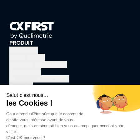
PRODUIT
Plataforma
Casos de uso
Sectores de actividad
Testimonios
Recursos de contenido
Articulos
Acerca de
LÉGAL
Aviso legal
Política de privacidad
SOCIAL