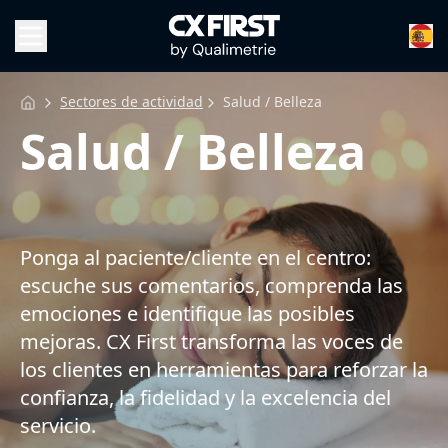
Sectores de actividad
Salud / Belleza
Salud / Belleza
Ponga al paciente/cliente en el centro:
escuche sus comentarios, comprenda las
emociones e identifique las posibles
mejoras. CX First transforma las voces de
los clientes en herramientas para reforzar la
confianza, la fidelidad y la excelencia del
servicio.