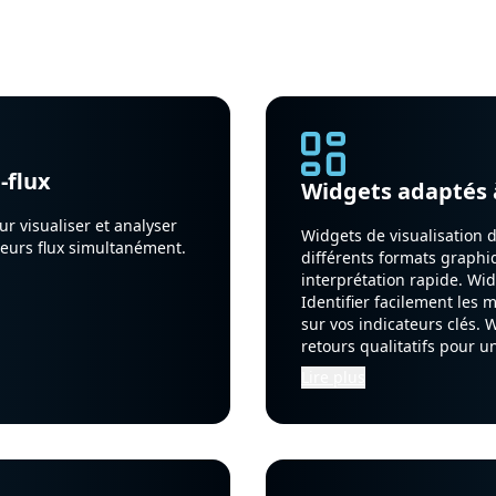
porter des fichiers pour intégrer et transformer des 
ur exploitation et leur mise en conformité avec vos b
-flux
Widgets adaptés 
r visualiser et analyser
Widgets de visualisation d
ieurs flux simultanément.
différents formats graph
interprétation rapide. Wid
Identifier facilement les
sur vos indicateurs clés. W
retours qualitatifs pour 
Lire plus