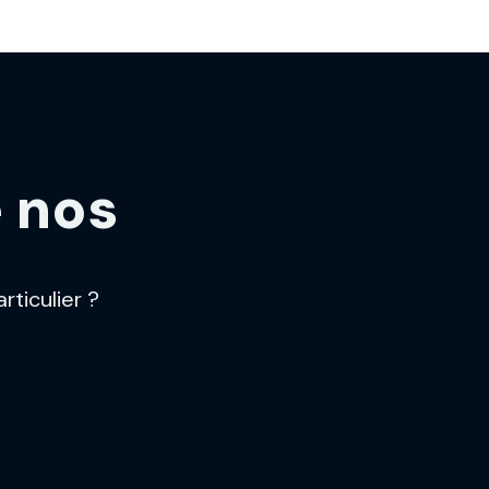
e nos
ticulier ?