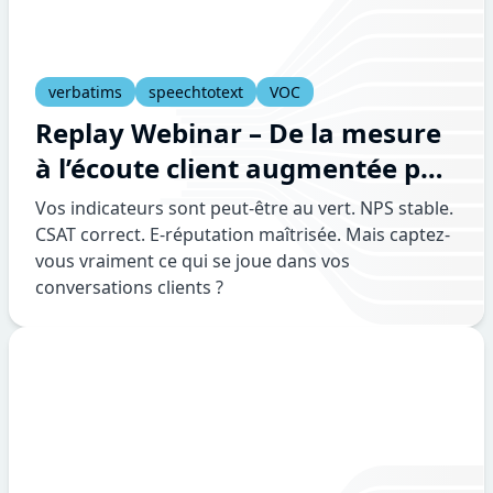
verbatims
speechtotext
VOC
Replay Webinar – De la mesure
à l’écoute client augmentée par
l’IA | CX First
Vos indicateurs sont peut-être au vert. NPS stable.
CSAT correct. E-réputation maîtrisée. Mais captez-
vous vraiment ce qui se joue dans vos
conversations clients ?