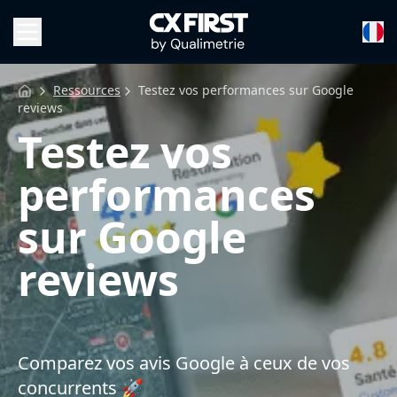
Ressources
Testez vos performances sur Google
reviews
Testez vos
performances
sur Google
reviews
Comparez vos avis Google à ceux de vos
concurrents 🚀